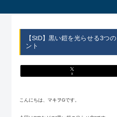
【StD】黒い鎧を光らせる3つ
ント
X
こんにちは、マキヲGです。