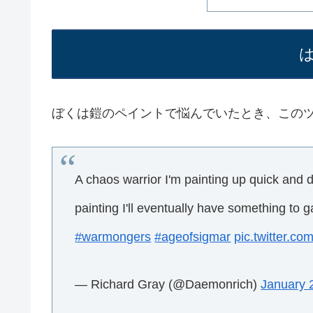
ぼくは鎧のペイントで悩んでいたとき、この
A chaos warrior I'm painting up quick and d
painting I'll eventually have something to 
#warmongers
#ageofsigmar
pic.twitter.c
— Richard Gray (@Daemonrich)
January 