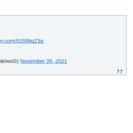
tter.com/5S5fj8qZ3q
iwoG)
November 26, 2021