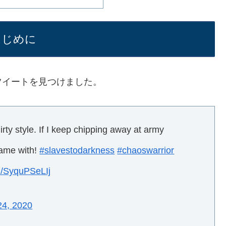
はじめに
ツイートを見つけました。
irty style. If I keep chipping away at army
game with!
#slavestodarkness
#chaoswarrior
om/SyquPSeLIj
24, 2020