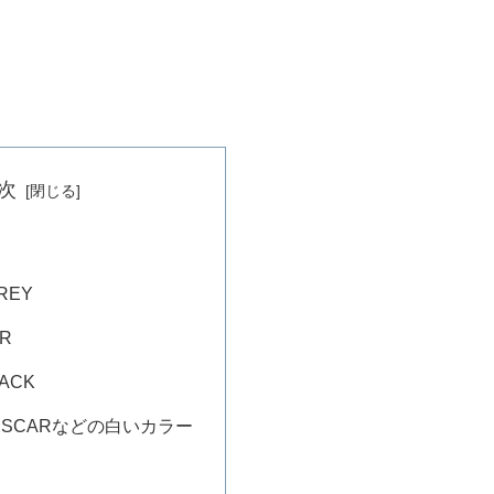
次
GREY
ER
ACK
E SCARなどの白いカラー