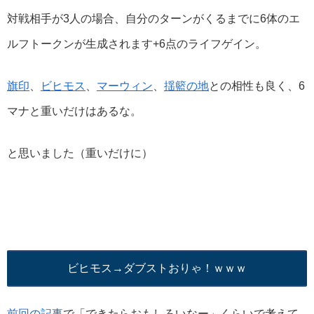
対戦相手が3人の場合、自分のターンがくるまでに6体のエ
ルフトークンが生成されます+6点のライフゲイン。
旗印
、
ビヒモス
、
マーウィン
、
揺籃の地
との相性も良く、6
マナと重いだけはあるな。
と思いました（重いだけに）
ビヒモス→ダブストおりゃ！ｗｗｗ
前回の記事
で「できたらおもしろいなー」くらいで考えて