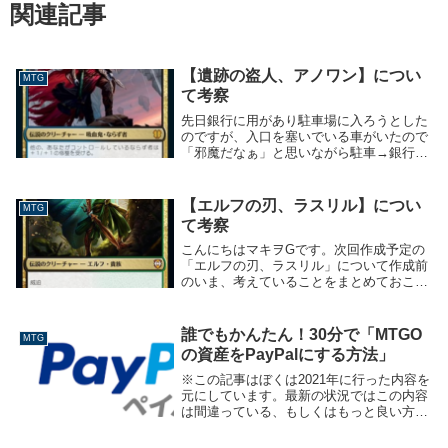
関連記事
【遺跡の盗人、アノワン】につい
MTG
て考察
先日銀行に用があり駐車場に入ろうとした
のですが、入口を塞いでいる車がいたので
「邪魔だなぁ」と思いながら駐車→銀行に
入ったら、受付の子に不機嫌そうにしてい
た顔をバッチリ見られました。こんにち
は、マキヲGです。悪い感情を表に出すと
【エルフの刃、ラスリル】につい
MTG
損しかしない、...
て考察
こんにちはマキヲGです。次回作成予定の
「エルフの刃、ラスリル」について作成前
のいま、考えていることをまとめておこう
と思います。【エルフの刃、ラスリル】と
いうジェネラル黒緑2色、カルドハイムの
統率者デッキに入っている伝説のクリーチ
誰でもかんたん！30分で「MTGO
MTG
ャーです（以...
の資産をPayPalにする方法」
※この記事はぼくは2021年に行った内容を
元にしています。最新の状況ではこの内容
は間違っている、もしくはもっと良い方法
があるかもしれないので、ご注意くださ
い。こんにちは、マキヲGです。ぼくは最