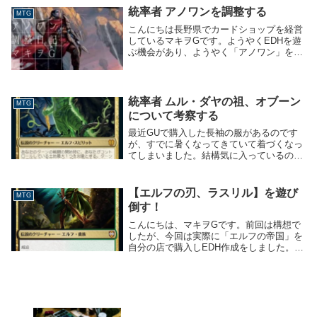
近”MTGO”に残っていた資産をすべて売却
統率者 アノワンを調整する
MTG
しまし...
こんにちは長野県でカードショップを経営
しているマキヲGです。ようやくEDHを遊
ぶ機会があり、ようやく「アノワン」を回
すことができました。今回は久しぶりの
MTG【EDH】の記事になります。対戦相
手は「不屈の巡礼者、ゴロス」「薄暮の埋
葬布、リー...
統率者 ムル・ダヤの祖、オブーン
MTG
について考察する
最近GUで購入した長袖の服があるのです
が、すでに暑くなってきていて着づくなっ
てしまいました。結構気に入っているので
悲しい・・・こんにちは長野県でカードシ
ョップをわちゃわちゃと経営しているマキ
ヲGです。モダホラ2が発売されて、環境
【エルフの刃、ラスリル】を遊び
MTG
が変わりまし...
倒す！
こんにちは、マキヲGです。前回は構想で
したが、今回は実際に「エルフの帝国」を
自分の店で購入しEDH作成をしました。構
築済みデッキに入っているリストを見なが
らの方が分かりやすそうなので、公式ペー
ジを貼り付けます。構築済みデッキから採
用したカー...