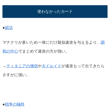
使わなかったカード
●
賦活
マナクリが多いため一体にだけ疑似速攻を与えるより、
調
和の中心
でまとめて速攻の方が強い。
→
ティタニアの僧侶
や
大ドルイド
が速攻もって出てきたら
さすがに強い。
●
戦争の犠牲