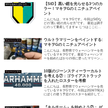
Legion(Abaddon Black)』『Dar...
【StD】黒い鎧を光らせる3つのカ
WHを始めたばかりの人へ
ラー！マキヲGのミニチュアペイ
ント
こんにちは、マキヲGです。今回はStDな
どの”黒い鎧の光らせ方”です。 最近は調子
にのって量産してますｗ じつはここに使
っているカラーは①FENRISIAN
GREY②DARK REAPER③ABADDON
BLACKの 3つだけです。 ど...
ウルトラマリーンをペイントする:
ウォーハンマー
マキヲGのミニチュアペイント
こんにちは、長野県でウォーハンマーを売
っているマキヲGです。最近ウォーハンマ
ーを始めたばかりの頃に塗ったマリーン
を、リペイント（ペイントし直し）してみ
ました。マリーンの鎧って光っているとカ
ッコいいですよね～。なので今回の記事
10版のジーンスティーラーカルト
ウォーハンマー
は・使った色の紹...
を考える⑦：ゴライアストラック
を入れたロスターを考察
こんにちは、長野県でウォーハンマーを売
っているマキヲGです。今回は2024/7/9(火)
にぼくの使う予定のロスターを紹介してい
きます。こちらは7/15(月･祝)には諏訪ハン
マー（岡谷市）に向けて、最終調整とルー
ルミスをしないための確認記事に...
『キルチーム』を始めよう②： ゼ
WHを始めたばかりの人へ