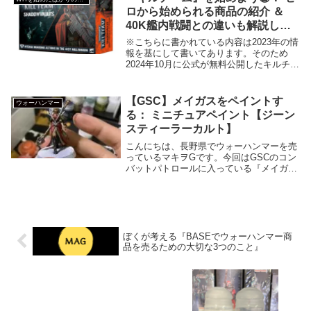
ロから始められる商品の紹介 ＆
40K艦内戦闘との違いも解説しま
す！
※こちらに書かれている内容は2023年の情
報を基にして書いてあります。そのため
2024年10月に公式が無料公開したキルチー
ムのルールには対応していませんのでご注
意ください。こんにちは、長野県でウォー
ハンマーを売っているマキヲGです。最近
【GSC】メイガスをペイントす
ウォーハンマー
ウォ...
る： ミニチュアペイント【ジーン
スティーラーカルト】
こんにちは、長野県でウォーハンマーを売
っているマキヲGです。今回はGSCのコン
バットパトロールに入っている『メイガス
♀』のペイントです。それでは最後までお
付き合いいただけると嬉しいです。スカー
トのペイント赤は『FleshTearers Re...
ぼくが考える『BASEでウォーハンマー商
品を売るための大切な3つのこと』